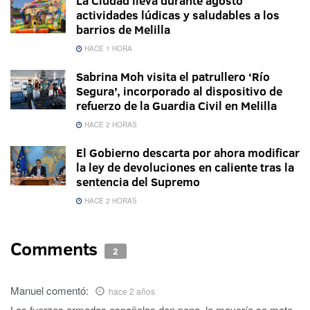
La Ciudad lleva durante agosto
actividades lúdicas y saludables a los
barrios de Melilla
HACE 1 HORA
Sabrina Moh visita el patrullero ‘Río
Segura’, incorporado al dispositivo de
refuerzo de la Guardia Civil en Melilla
HACE 2 HORAS
El Gobierno descarta por ahora modificar
la ley de devoluciones en caliente tras la
sentencia del Supremo
HACE 2 HORAS
Comments
2
Manuel
comentó:
hace 2 años
Las fuerzas armadas españolas dan pena, la mayoría se mete