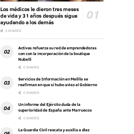
Los médicos le dieron tres meses
de vida y 31 años después sigue
ayudando a los demás
0 SHARES
Activas refuerza su red de emprendedoras
con con la incorporación de la boutique
Nubelli
0 SHARES
Servicios de Información en Melilla se
reafirman en que sí hubo aviso al Gobierno
0 SHARES
Un informe del Ejército duda de la
superioridad de España ante Marruecos
0 SHARES
La Guardia Civil rescata y auxilia a diez