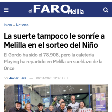
Inicio
»
Noticias
La suerte tampoco le sonríe a
Melilla en el sorteo del Niño
El Gordo ha sido el 78.908, pero la cafetería
Playing ha repartido en Melilla un sueldazo de la
Once
por
Javier Lara
06/01/2025 12:46 CET