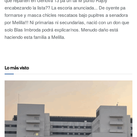
que reparten en Génova 13 pa un tal M punto Rajoy
encabezando la lista?? La escoria anunciada... De oyente pa
formarse y masca chicles rescataos bajo pupitres a senadora
por Melilla!!! Ni primarias ni secundarias, nació con un don que
solo Blas Imbroda podrá explicar/nos. Menudo daño está
haciendo esta familia a Melilla.
Lo más visto