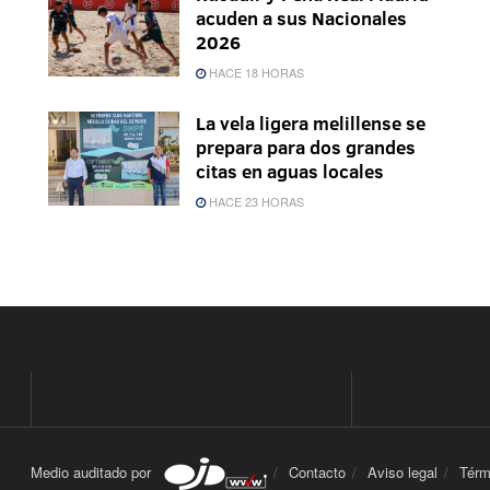
acuden a sus Nacionales
2026
HACE 18 HORAS
La vela ligera melillense se
prepara para dos grandes
citas en aguas locales
HACE 23 HORAS
Medio auditado por
Contacto
Aviso legal
Térm