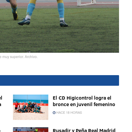
e muy superior. Archivo.
l
El CD Higicontrol logra el
a
bronce en juvenil femenino
HACE 18 HORAS
o
Rusadir y Peña Real Madrid