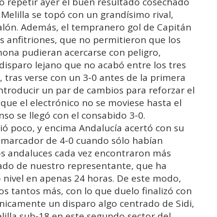
o repetir ayer el buen resultado cosechado
. Melilla se topó con un grandísimo rival,
balón. Además, el tempranero gol de Capitán
 anfitriones, que no permitieron que los
ona pudieran acercarse con peligro,
isparo lejano que no acabó entre los tres
, tras verse con un 3-0 antes de la primera
troducir un par de cambios para reforzar el
que el electrónico no se moviese hasta el
so se llegó con el consabido 3-0.
ió poco, y encima Andalucía acertó con su
l marcador de 4-0 cuando sólo habían
os andaluces cada vez encontraron más
ado de nuestro representante, que ha
 nivel en apenas 24 horas. De este modo,
s tantos más, con lo que duelo finalizó con
 únicamente un disparo algo centrado de Sidi,
lilla sub-18 en este segundo sector del