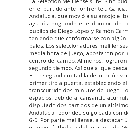
La Selección Melillense sub-18 no pud
en el partido anterior frente a Galicia
Andalucía, que movió a su antojo el 
ayudó a engrandecer el dominio de los
pupilos de Diego López y Ramón Carm
teniendo que conformarse con algún d
palos. Los seleccionadores melillenses
media hora de juego, apostaron por in
centro del campo. Al menos, lograron 
segundo tiempo. Así que al que descan
En la segunda mitad la decoración var
primer tiro a puerta, estableciendo e
transcurrido dos minutos de juego. L
espacios, debido al cansancio acumul
disputado dos partidos de un altísimo
Andalucía redondeó su goleada con do
6-0. Por parte melillense, a destacar
el mejor futbolista del conjunto de Me