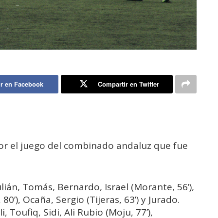
r en Facebook
Compartir en Twitter
por el juego del combinado andaluz que fue
lián, Tomás, Bernardo, Israel (Morante, 56’),
0’), Ocaña, Sergio (Tijeras, 63’) y Jurado.
li, Toufiq, Sidi, Ali Rubio (Moju, 77’),