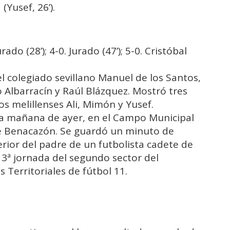
(Yusef, 26’).
urado (28’); 4-0. Jurado (47’); 5-0. Cristóbal
 el colegiado sevillano Manuel de los Santos,
o Albarracín y Raúl Blázquez. Mostró tres
los melillenses Ali, Mimón y Yusef.
 la mañana de ayer, en el Campo Municipal
 de Benacazón. Se guardó un minuto de
terior del padre de un futbolista cadete de
a 3ª jornada del segundo sector del
Territoriales de fútbol 11.