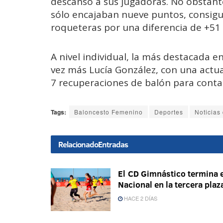
descanso a sus jugadoras. No obstante
sólo encajaban nueve puntos, consigu
roqueteras por una diferencia de +51 
A nivel individual, la más destacada en
vez más Lucía González, con una actua
7 recuperaciones de balón para contab
Tags:
Baloncesto Femenino
Deportes
Noticias 
Relacionado
Entradas
El CD Gimnástico termina e
Nacional en la tercera plaz
HACE 2 DÍAS