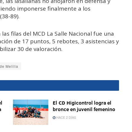
, las lasalianas no aflojaron en defensa y
iendo imponerse finalmente a los
(38-89).
 las filas del MCD La Salle Nacional fue una
ción de 17 puntos, 5 rebotes, 3 asistencias y
ilizar 30 de valoración.
de Melilla
l
El CD Higicontrol logra el
a
bronce en juvenil femenino
HACE 2 DÍAS