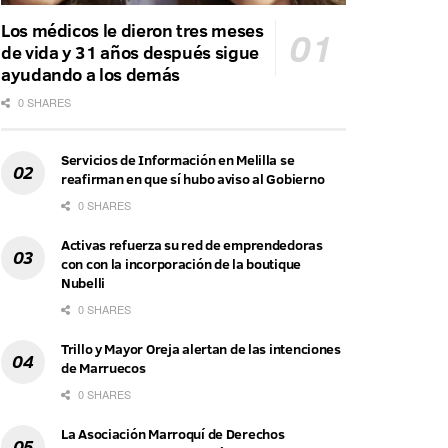
Los médicos le dieron tres meses
de vida y 31 años después sigue
ayudando a los demás
0 SHARES
Servicios de Información en Melilla se
reafirman en que sí hubo aviso al Gobierno
0 SHARES
Activas refuerza su red de emprendedoras
con con la incorporación de la boutique
Nubelli
0 SHARES
Trillo y Mayor Oreja alertan de las intenciones
de Marruecos
0 SHARES
La Asociación Marroquí de Derechos