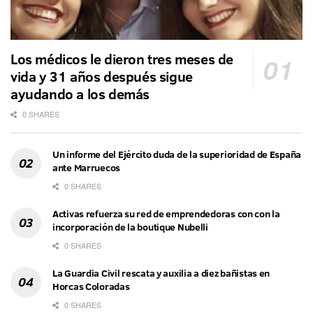
Los médicos le dieron tres meses de
vida y 31 años después sigue
ayudando a los demás
0 SHARES
Un informe del Ejército duda de la superioridad de España
ante Marruecos
0 SHARES
Activas refuerza su red de emprendedoras con con la
incorporación de la boutique Nubelli
0 SHARES
La Guardia Civil rescata y auxilia a diez bañistas en
Horcas Coloradas
0 SHARES