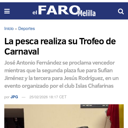
Inicio
»
Deportes
La pesca realiza su Trofeo de
Carnaval
José Antonio Fernández se proclama vencedor
mientras que la segunda plaza fue para Sufian
Jiménez y la tercera para Jesús Rodríguez, en un
evento organizado por el club Islas Chafarinas
por
JPG
25/02/2026 18:17 CET