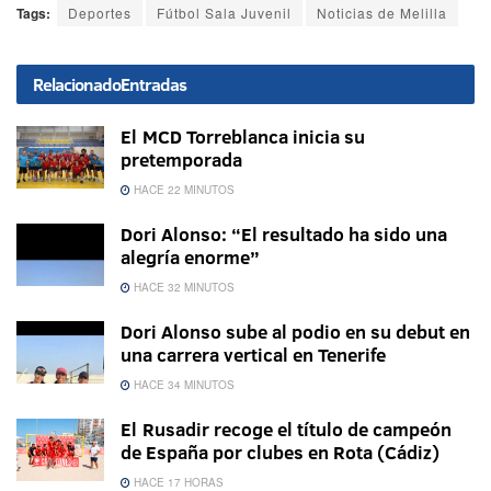
Tags:
Deportes
Fútbol Sala Juvenil
Noticias de Melilla
Relacionado
Entradas
El MCD Torreblanca inicia su
pretemporada
HACE 22 MINUTOS
Dori Alonso: “El resultado ha sido una
alegría enorme”
HACE 32 MINUTOS
Dori Alonso sube al podio en su debut en
una carrera vertical en Tenerife
HACE 34 MINUTOS
El Rusadir recoge el título de campeón
de España por clubes en Rota (Cádiz)
HACE 17 HORAS