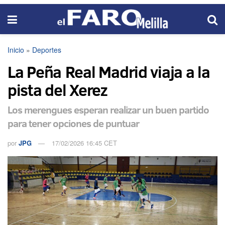
Inicio
»
Deportes
La Peña Real Madrid viaja a la
pista del Xerez
Los merengues esperan realizar un buen partido
para tener opciones de puntuar
por
JPG
17/02/2026 16:45 CET