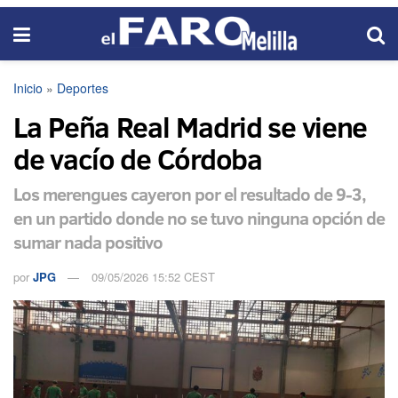
Inicio
»
Deportes
La Peña Real Madrid se viene
de vacío de Córdoba
Los merengues cayeron por el resultado de 9-3,
en un partido donde no se tuvo ninguna opción de
sumar nada positivo
por
JPG
09/05/2026 15:52 CEST