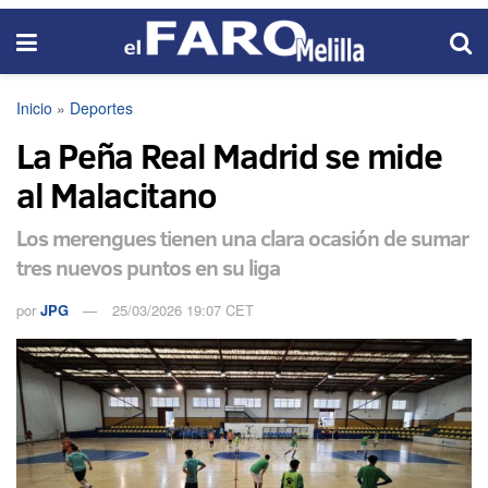
Inicio
»
Deportes
La Peña Real Madrid se mide
al Malacitano
Los merengues tienen una clara ocasión de sumar
tres nuevos puntos en su liga
por
JPG
25/03/2026 19:07 CET