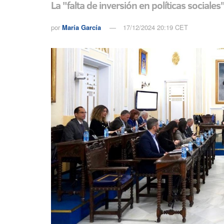
La "falta de inversión en políticas social
por
María García
17/12/2024 20:19 CET