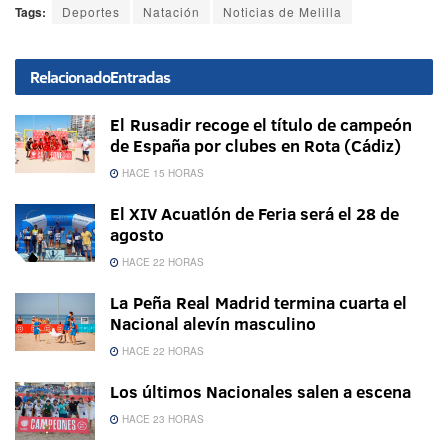
Tags:
Deportes
Natación
Noticias de Melilla
Relacionado
Entradas
El Rusadir recoge el título de campeón
de España por clubes en Rota (Cádiz)
HACE 15 HORAS
El XIV Acuatlón de Feria será el 28 de
agosto
HACE 22 HORAS
La Peña Real Madrid termina cuarta el
Nacional alevín masculino
HACE 22 HORAS
Los últimos Nacionales salen a escena
HACE 23 HORAS