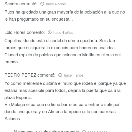
Sandra
comentó:
hace 4 años
Pues ha quedado una gran mayoría de la población a la que no
le han preguntado en su encuesta...
Lolo Flores
comentó:
hace 4 años
Capullos, donde está el cartel de cómo quedaría. Sois tan
torpes que ni siquiera lo exponeis para hacernos una idea.
Ciudad repleta de paletos que colocan a Melilla en el culo del
mundo
PEDRO PEREZ
comentó:
hace 4 años
Yo como melillense quitaria el muro que rodea el parque ya que
estaria mas acesible para todos, dejaria la puerta que da a la
plaza España.
En Malaga el parque no tiene barreras para entrar o salir por
donde uno quiera y en Almeria tampoco esta con barreras
Saludos
Al pan pan y al vino vino
comentó:
hace 4 años