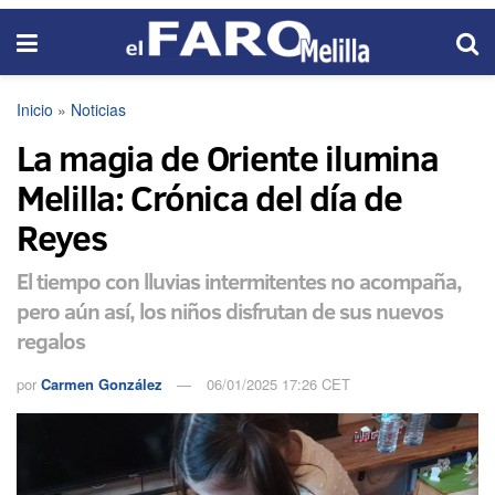
Inicio
»
Noticias
La magia de Oriente ilumina
Melilla: Crónica del día de
Reyes
El tiempo con lluvias intermitentes no acompaña,
pero aún así, los niños disfrutan de sus nuevos
regalos
por
Carmen González
06/01/2025 17:26 CET