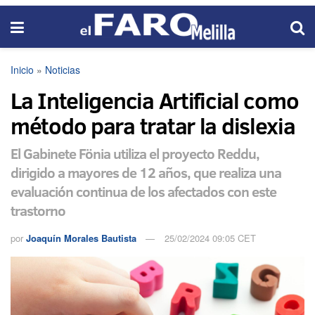
Inicio
»
Noticias
La Inteligencia Artificial como
método para tratar la dislexia
El Gabinete Fönia utiliza el proyecto Reddu,
dirigido a mayores de 12 años, que realiza una
evaluación continua de los afectados con este
trastorno
por
Joaquín Morales Bautista
25/02/2024 09:05 CET