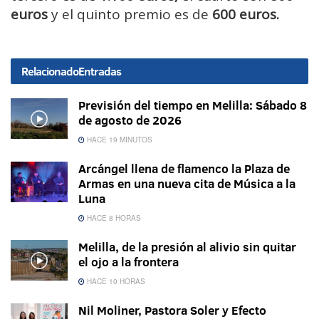
euros
y el quinto premio es de
600 euros.
Relacionado
Entradas
Previsión del tiempo en Melilla: Sábado 8
de agosto de 2026
HACE 19 MINUTOS
Arcángel llena de flamenco la Plaza de
Armas en una nueva cita de Música a la
Luna
HACE 8 HORAS
Melilla, de la presión al alivio sin quitar
el ojo a la frontera
HACE 10 HORAS
Nil Moliner, Pastora Soler y Efecto