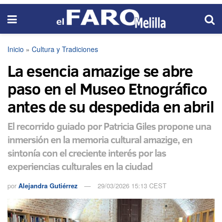
Inicio
»
Cultura y Tradiciones
La esencia amazige se abre
paso en el Museo Etnográfico
antes de su despedida en abril
El recorrido guiado por Patricia Giles propone una
inmersión en la memoria cultural amazige, en
sintonía con el creciente interés por las
experiencias culturales en la ciudad
por
Alejandra Gutiérrez
29/03/2026 15:13 CEST