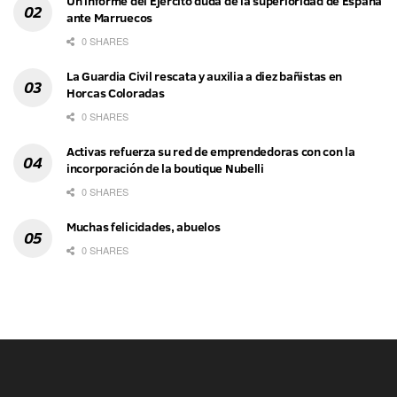
Un informe del Ejército duda de la superioridad de España
ante Marruecos
0 SHARES
La Guardia Civil rescata y auxilia a diez bañistas en
Horcas Coloradas
0 SHARES
Activas refuerza su red de emprendedoras con con la
incorporación de la boutique Nubelli
0 SHARES
Muchas felicidades, abuelos
0 SHARES