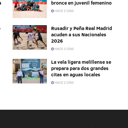
a
bronce en juvenil femenino
HACE 2 DÍAS
o
Rusadir y Peña Real Madrid
acuden a sus Nacionales
2026
HACE 2 DÍAS
La vela ligera melillense se
prepara para dos grandes
citas en aguas locales
HACE 2 DÍAS