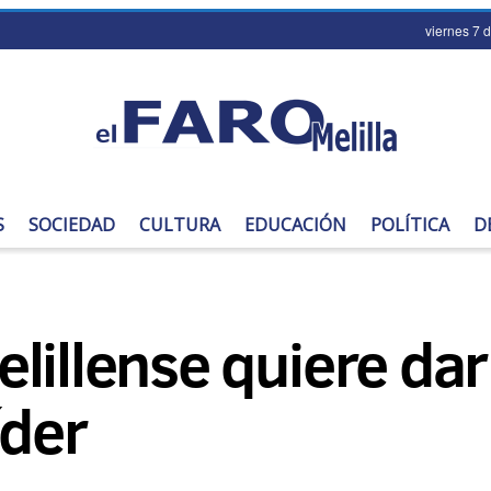
viernes 7 
S
SOCIEDAD
CULTURA
EDUCACIÓN
POLÍTICA
D
lillense quiere dar
íder