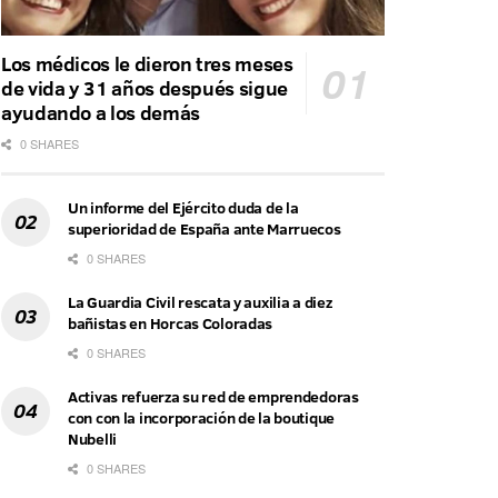
Los médicos le dieron tres meses
de vida y 31 años después sigue
ayudando a los demás
0 SHARES
Un informe del Ejército duda de la
superioridad de España ante Marruecos
0 SHARES
La Guardia Civil rescata y auxilia a diez
bañistas en Horcas Coloradas
0 SHARES
Activas refuerza su red de emprendedoras
con con la incorporación de la boutique
Nubelli
0 SHARES