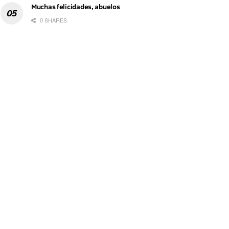
Muchas felicidades, abuelos
0 SHARES