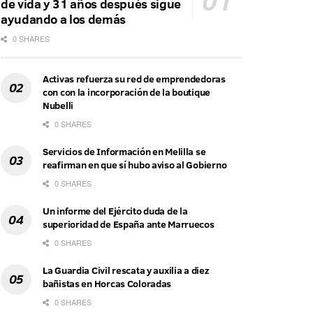
de vida y 31 años después sigue
ayudando a los demás
0 SHARES
Activas refuerza su red de emprendedoras
con con la incorporación de la boutique
Nubelli
0 SHARES
Servicios de Información en Melilla se
reafirman en que sí hubo aviso al Gobierno
0 SHARES
Un informe del Ejército duda de la
superioridad de España ante Marruecos
0 SHARES
La Guardia Civil rescata y auxilia a diez
bañistas en Horcas Coloradas
0 SHARES