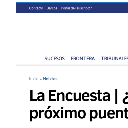
Contacto
Barcos
Portal del suscriptor
SUCESOS
FRONTERA
TRIBUNALE
Inicio
»
Noticias
La Encuesta | 
próximo puent