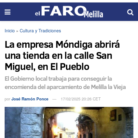
Inicio
»
Cultura y Tradiciones
La empresa Móndiga abrirá
una tienda en la calle San
Miguel, en El Pueblo
El Gobierno local trabaja para conseguir la
encomienda del aparcamiento de Melilla la Vieja
por
José Ramón Ponce
17/02/2025 20:26 CET