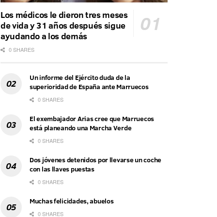
Los médicos le dieron tres meses
de vida y 31 años después sigue
ayudando a los demás
0 SHARES
Un informe del Ejército duda de la
superioridad de España ante Marruecos
0 SHARES
El exembajador Arias cree que Marruecos
está planeando una Marcha Verde
0 SHARES
Dos jóvenes detenidos por llevarse un coche
con las llaves puestas
0 SHARES
Muchas felicidades, abuelos
0 SHARES