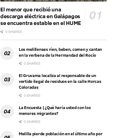
El menor que recibió una
descarga eléctrica en Galápagos
se encuentra estable en el HUME
0 SHARES
Los melillenses ríen, beben, comen y cantan
en la verbena de la Hermandad del Rocío
0 SHARES
El Gruvama localiza al responsable de un
vertido ilegal de residuos en la calle Horcas
Coloradas
0 SHARES
La Encuesta | ¿Qué haría usted con los
menores migrantes?
0 SHARES
Melilla pierde población en el último año por