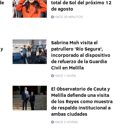
de
total de Sol del próximo 12
de agosto
HACE 39 MINUTOS
Sabrina Moh visita el
 y
patrullero ‘Río Segura’,
incorporado al dispositivo
de refuerzo de la Guardia
Civil en Melilla
HACE 1 HORA
El Observatorio de Ceuta y
Melilla defiende una visita
de los Reyes como muestra
de respaldo institucional a
ambas ciudades
HACE 2 HORAS