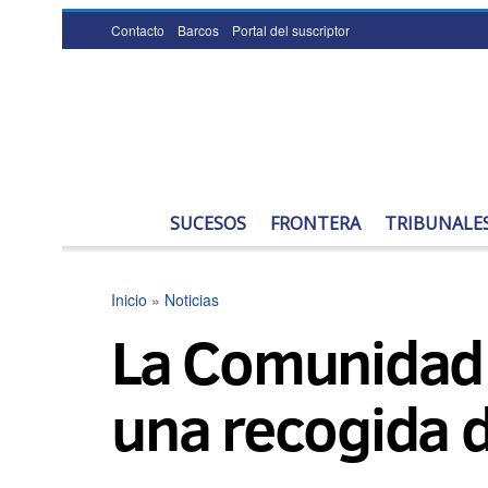
Contacto
Barcos
Portal del suscriptor
SUCESOS
FRONTERA
TRIBUNALE
Inicio
»
Noticias
La Comunidad 
una recogida 