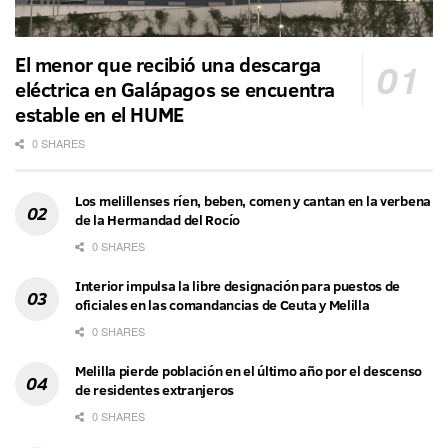
El menor que recibió una descarga
eléctrica en Galápagos se encuentra
estable en el HUME
0 SHARES
Los melillenses ríen, beben, comen y cantan en la verbena
de la Hermandad del Rocío
0 SHARES
Interior impulsa la libre designación para puestos de
oficiales en las comandancias de Ceuta y Melilla
0 SHARES
Melilla pierde población en el último año por el descenso
de residentes extranjeros
0 SHARES