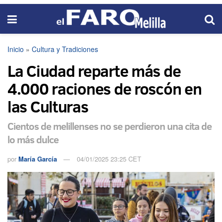
Inicio
»
Cultura y Tradiciones
La Ciudad reparte más de
4.000 raciones de roscón en
las Culturas
Cientos de melillenses no se perdieron una cita de
lo más dulce
por
María García
04/01/2025 23:25 CET