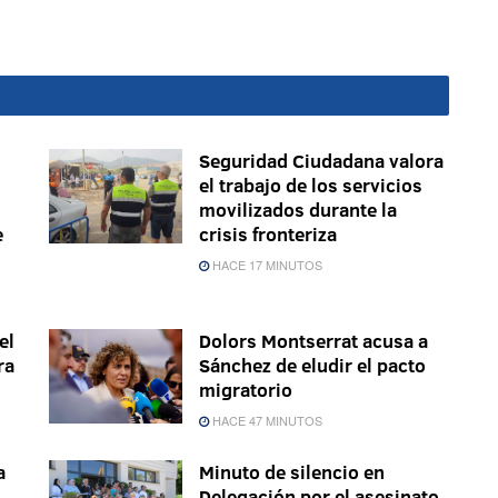
Seguridad Ciudadana valora
el trabajo de los servicios
movilizados durante la
e
crisis fronteriza
HACE 17 MINUTOS
el
Dolors Montserrat acusa a
ra
Sánchez de eludir el pacto
migratorio
HACE 47 MINUTOS
a
Minuto de silencio en
Delegación por el asesinato