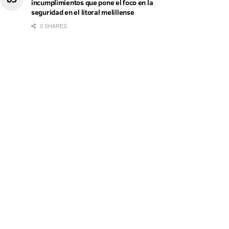
incumplimientos que pone el foco en la
seguridad en el litoral melillense
0 SHARES