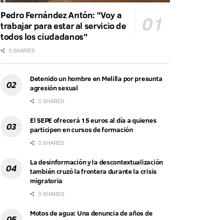
Pedro Fernández Antón: "Voy a
trabajar para estar al servicio de
todos los ciudadanos"
0 SHARES
Detenido un hombre en Melilla por presunta
agresión sexual
0 SHARES
El SEPE ofrecerá 15 euros al día a quienes
participen en cursos de formación
0 SHARES
La desinformación y la descontextualización
también cruzó la frontera durante la crisis
migratoria
0 SHARES
Motos de agua: Una denuncia de años de