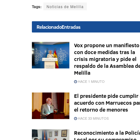
Tags:
Noticias de Melilla
Relacionado
Entradas
Vox propone un manifiesto
con doce medidas tras la
crisis migratoria y pide el
respaldo de la Asamblea d
Melilla
HACE 1 MINUTO
El presidente pide cumplir 
acuerdo con Marruecos pa
el retorno de menores
HACE 33 MINUTOS
Reconocimiento a la Policí
Local por su compromiso