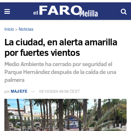
Inicio
»
Noticias
La ciudad, en alerta amarilla
por fuertes vientos
Medio Ambiente ha cerrado por seguridad el
Parque Hernández después de la caída de una
palmera
por
MAJ/EFE
03/10/2024 09:59 CEST