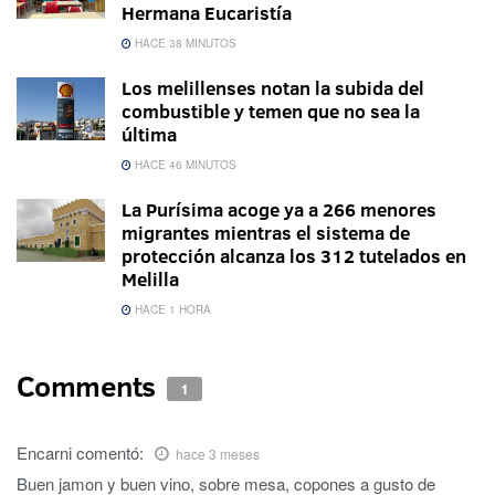
Hermana Eucaristía
HACE 38 MINUTOS
Los melillenses notan la subida del
combustible y temen que no sea la
última
HACE 46 MINUTOS
La Purísima acoge ya a 266 menores
migrantes mientras el sistema de
protección alcanza los 312 tutelados en
Melilla
HACE 1 HORA
Comments
1
Encarni
comentó:
hace 3 meses
Buen jamon y buen vino, sobre mesa, copones a gusto de