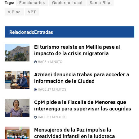
Tags:
Funcionarios
Gobierno Local
Santa Rita
V Pino
VPT
Relacionado
Entradas
El turismo resiste en Melilla pese al
impacto de la crisis migratoria
HACE 1 MINUTO
Azmani denuncia trabas para acceder a
información de la Ciudad
HACE 27 MINUTOS
CpM pide a la Fiscalía de Menores que
intervenga para supervisar las acogidas
HACE 31 MINUTOS
Mensajeros de la Paz impulsa la
creatividad infantil en la ludoteca