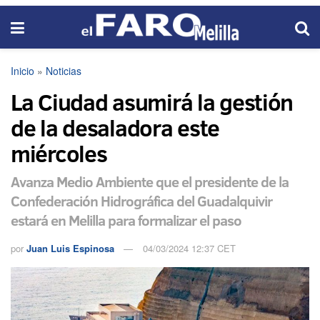
Inicio
»
Noticias
La Ciudad asumirá la gestión
de la desaladora este
miércoles
Avanza Medio Ambiente que el presidente de la
Confederación Hidrográfica del Guadalquivir
estará en Melilla para formalizar el paso
por
Juan Luis Espinosa
04/03/2024 12:37 CET