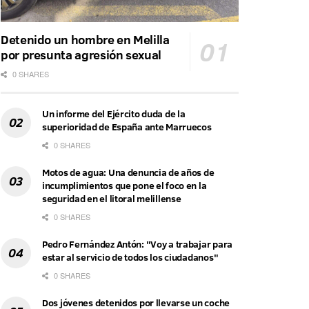
Detenido un hombre en Melilla
por presunta agresión sexual
0 SHARES
Un informe del Ejército duda de la
superioridad de España ante Marruecos
0 SHARES
Motos de agua: Una denuncia de años de
incumplimientos que pone el foco en la
seguridad en el litoral melillense
0 SHARES
Pedro Fernández Antón: "Voy a trabajar para
estar al servicio de todos los ciudadanos"
0 SHARES
Dos jóvenes detenidos por llevarse un coche