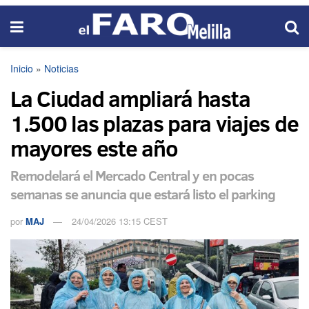
Inicio
»
Noticias
La Ciudad ampliará hasta
1.500 las plazas para viajes de
mayores este año
Remodelará el Mercado Central y en pocas
semanas se anuncia que estará listo el parking
por
MAJ
24/04/2026 13:15 CEST