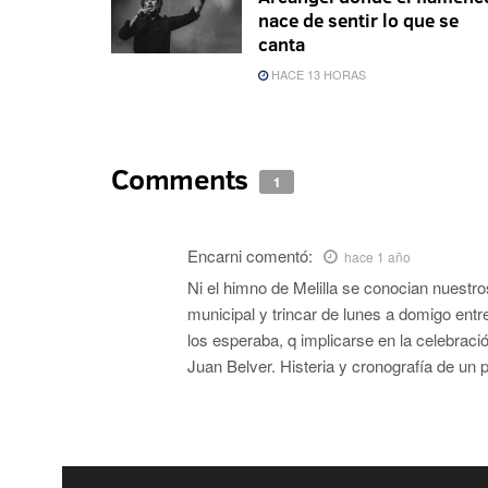
nace de sentir lo que se
canta
HACE 13 HORAS
Comments
1
Encarni
comentó:
hace 1 año
Ni el himno de Melilla se conocian nuestr
municipal y trincar de lunes a domigo ent
los esperaba, q implicarse en la celebración
Juan Belver. Histeria y cronografía d