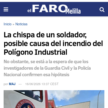
Inicio
»
Noticias
La chispa de un soldador,
posible causa del incendio del
Polígono Industrial
No obstante, se está a la espera de que los
investigadores de la Guardia Civil y la Policía
Nacional confirmen esa hipótesis
por
MAJ
16/06/2026 13:37 CEST