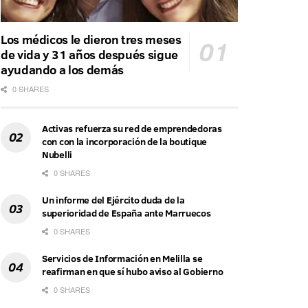
Los médicos le dieron tres meses
de vida y 31 años después sigue
ayudando a los demás
0 SHARES
Activas refuerza su red de emprendedoras
con con la incorporación de la boutique
Nubelli
0 SHARES
Un informe del Ejército duda de la
superioridad de España ante Marruecos
0 SHARES
Servicios de Información en Melilla se
reafirman en que sí hubo aviso al Gobierno
0 SHARES