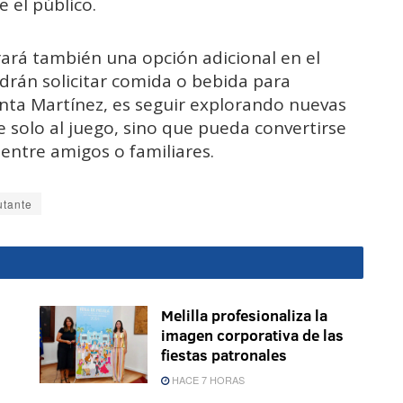
re
el
público.
rará
también
una
opción
adicional
en
el
drán
solicitar
comida
o
bebida
para
nta
Martínez,
es
seguir
explorando
nuevas
te
solo
al
juego,
sino
que
pueda
convertirse
o
entre
amigos
o
familiares.
tante
Melilla profesionaliza la
imagen corporativa de las
fiestas patronales
HACE 7 HORAS