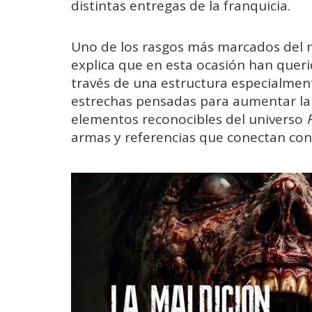
distintas
entregas
de
la
franquicia.
Uno
de
los
rasgos
más
marcados
del
explica
que
en
esta
ocasión
han
quer
través
de
una
estructura
especialment
estrechas
pensadas
para
aumentar
l
elementos
reconocibles
del
universo
armas
y
referencias
que
conectan
co