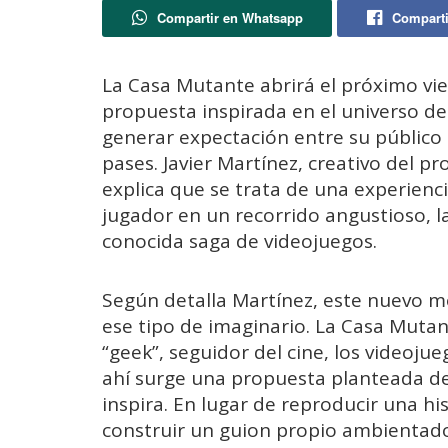
Compartir en Whatsapp
Comparti
La
Casa
Mutante
abrirá
el
próximo
vi
propuesta
inspirada
en
el
universo
d
generar
expectación
entre
su
público
pases.
Javier
Martínez,
creativo
del
pro
explica
que
se
trata
de
una
experienc
jugador
en
un
recorrido
angustioso,
l
conocida
saga
de
videojuegos.
Según
detalla
Martínez,
este
nuevo
m
ese
tipo
de
imaginario.
La
Casa
Mutan
“
geek”,
seguidor
del
cine,
los
videojue
ahí
surge
una
propuesta
planteada
d
inspira.
En
lugar
de
reproducir
una
hi
construir
un
guion
propio
ambientad