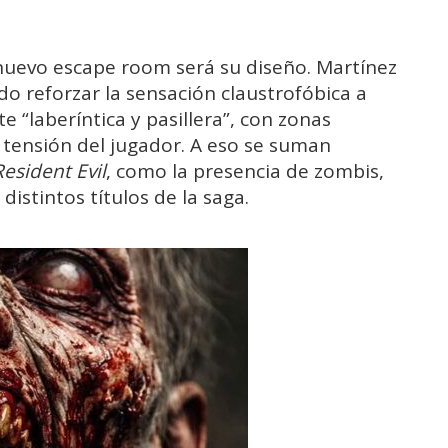
nuevo
escape
room
será
su
diseño.
Martínez
ido
reforzar
la
sensación
claustrofóbica
a
e “
laberíntica
y
pasillera”,
con
zonas
a
tensión
del
jugador.
A
eso
se
suman
Resident
Evil
,
como
la
presencia
de
zombis,
n
distintos
títulos
de
la
saga.