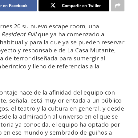
r en Facebook
Compartir en Twitter
ernes
20
su
nuevo
escape
room,
una
e
Resident
Evil
que
ya
ha
comenzado
a
habitual
y
para
la
que
ya
se
pueden
reservar
yecto y responsable de La Casa Mutante,
ia
de
terror
diseñada
para
sumergir
al
aberíntico
y
lleno
de
referencias
a
la
ontaje
nace
de
la
afinidad
del
equipo
con
te,
señala,
está
muy
orientada
a
un
público
gos,
el
teatro
y
la
cultura
en
general,
y
desde
esde
la
admiración
al
universo
en
el
que
se
storia
ya
conocida,
el
equipo
ha
optado
por
o
en
ese
mundo
y
sembrado
de
guiños
a