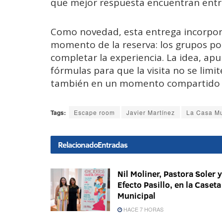
que
mejor
respuesta
encuentran
ent
Como
novedad,
esta
entrega
incorpo
momento
de
la
reserva:
los
grupos
po
completar
la
experiencia.
La
idea,
apu
fórmulas
para
que
la
visita
no
se
limi
también
en
un
momento
compartid
Tags:
Escape room
Javier Martínez
La Casa Mu
Relacionado
Entradas
Nil Moliner, Pastora Soler y
Efecto Pasillo, en la Caseta
Municipal
HACE 7 HORAS