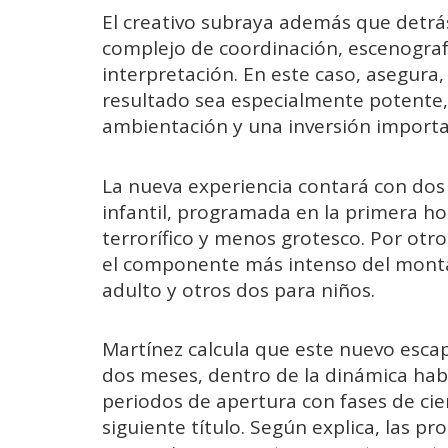
El
creativo
subraya
además
que
detr
complejo
de
coordinación,
escenograf
interpretación.
En
este
caso,
asegura
resultado
sea
especialmente
potente
ambientación
y
una
inversión
import
La
nueva
experiencia
contará
con
do
infantil,
programada
en
la
primera
ho
terrorífico
y
menos
grotesco.
Por
otro
el
componente
más
intenso
del
mont
adulto
y
otros
dos
para
niños.
Martínez
calcula
que
este
nuevo
esca
dos
meses,
dentro
de
la
dinámica
hab
periodos
de
apertura
con
fases
de
ci
siguiente
título.
Según
explica,
las
pro