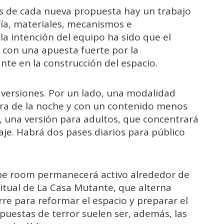
ás
de
cada
nueva
propuesta
hay
un
trabajo
ía,
materiales,
mecanismos
e
,
la
intención
del
equipo
ha
sido
que
el
,
con
una
apuesta
fuerte
por
la
ante
en
la
construcción
del
espacio.
s
versiones.
Por
un
lado,
una
modalidad
ra
de
la
noche
y
con
un
contenido
menos
,
una
versión
para
adultos,
que
concentrará
aje.
Habrá
dos
pases
diarios
para
público
pe
room
permanecerá
activo
alrededor
de
itual
de
La
Casa
Mutante,
que
alterna
erre
para
reformar
el
espacio
y
preparar
el
puestas
de
terror
suelen
ser,
además,
las