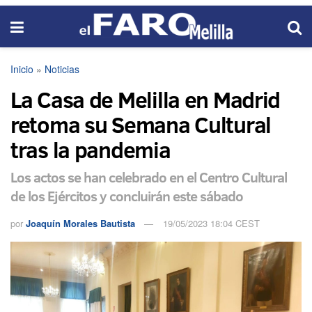
Inicio
»
Noticias
La Casa de Melilla en Madrid
retoma su Semana Cultural
tras la pandemia
Los actos se han celebrado en el Centro Cultural
de los Ejércitos y concluirán este sábado
por
Joaquín Morales Bautista
19/05/2023 18:04 CEST