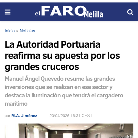
Inicio
»
Noticias
La Autoridad Portuaria
reafirma su apuesta por los
grandes cruceros
Manuel Ángel Quevedo resume las grandes
inversiones que se realizan en ese sector y
destaca la iluminación que tendrá el cargadero
marítimo
por
M.A. Jiménez
20/04/2026 16:31 CEST