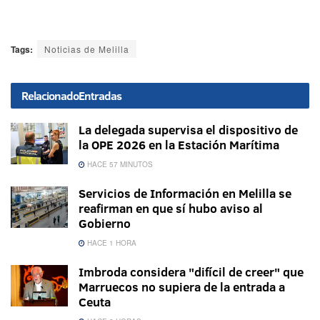
Tags:
Noticias de Melilla
Relacionado
Entradas
La delegada supervisa el dispositivo de
la OPE 2026 en la Estación Marítima
HACE 57 MINUTOS
Servicios de Información en Melilla se
reafirman en que sí hubo aviso al
Gobierno
HACE 1 HORA
Imbroda considera "difícil de creer" que
Marruecos no supiera de la entrada a
Ceuta