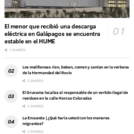
El menor que recibió una descarga
eléctrica en Galápagos se encuentra
estable en el HUME
0 SHARES
Los melillenses ríen, beben, comen y cantan en la verbena
de la Hermandad del Rocío
0 SHARES
El Gruvama localiza al responsable de un vertido ilegal de
residuos en la calle Horcas Coloradas
0 SHARES
La Encuesta | ¿Qué haría usted con los menores
migrantes?
0 SHARES