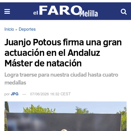
Inicio
»
Deportes
Juanjo Potous firma una gran
actuación en el Andaluz
Máster de natación
Logra traerse para nuestra ciudad hasta cuatro
medallas
por
JPG
07/06/2026 16:32 CEST