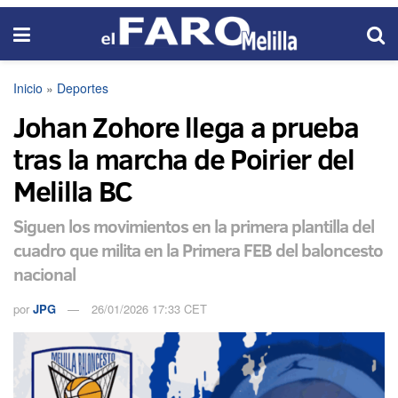
Inicio
»
Deportes
Johan Zohore llega a prueba
tras la marcha de Poirier del
Melilla BC
Siguen los movimientos en la primera plantilla del
cuadro que milita en la Primera FEB del baloncesto
nacional
por
JPG
26/01/2026 17:33 CET