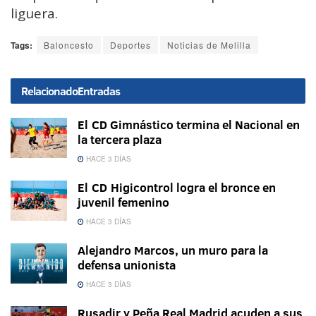
liguera.
Tags:
Baloncesto
Deportes
Noticias de Melilla
Relacionado
Entradas
El CD Gimnástico termina el Nacional en
la tercera plaza
HACE 3 DÍAS
El CD Higicontrol logra el bronce en
juvenil femenino
HACE 3 DÍAS
Alejandro Marcos, un muro para la
defensa unionista
HACE 3 DÍAS
Rusadir y Peña Real Madrid acuden a sus