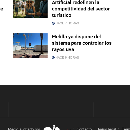
Artificial redefinen la
le
competitividad del sector
turístico
HACE 7 HORAS
Melilla ya dispone del
sistema para controlar los
rayos uva
HACE 9 HORAS
Medio auditado por
Contacto
Aviso legal
Térm