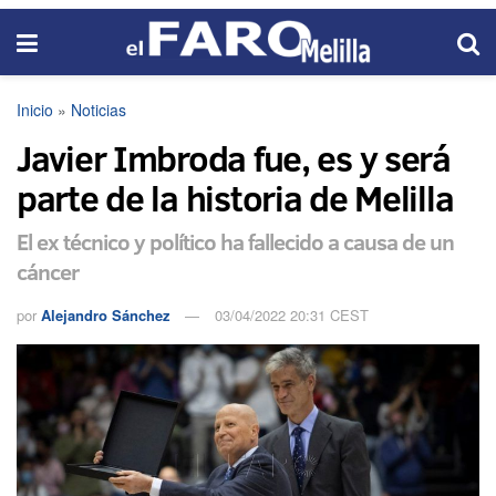
Inicio
»
Noticias
Javier Imbroda fue, es y será
parte de la historia de Melilla
El ex técnico y político ha fallecido a causa de un
cáncer
por
Alejandro Sánchez
03/04/2022 20:31 CEST