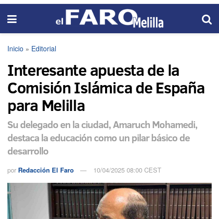
Inicio
»
Editorial
Interesante apuesta de la
Comisión Islámica de España
para Melilla
Su delegado en la ciudad, Amaruch Mohamedi,
destaca la educación como un pilar básico de
desarrollo
por
Redacción El Faro
10/04/2025 08:00 CEST