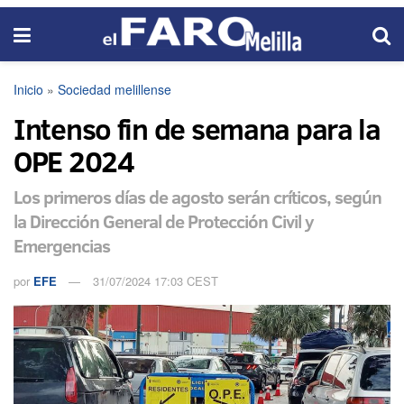
Inicio
»
Sociedad melillense
Intenso fin de semana para la
OPE 2024
Los primeros días de agosto serán críticos, según
la Dirección General de Protección Civil y
Emergencias
por
EFE
31/07/2024 17:03 CEST