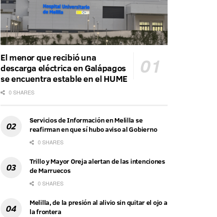
El menor que recibió una
descarga eléctrica en Galápagos
se encuentra estable en el HUME
0 SHARES
Servicios de Información en Melilla se
reafirman en que sí hubo aviso al Gobierno
0 SHARES
Trillo y Mayor Oreja alertan de las intenciones
de Marruecos
0 SHARES
Melilla, de la presión al alivio sin quitar el ojo a
la frontera