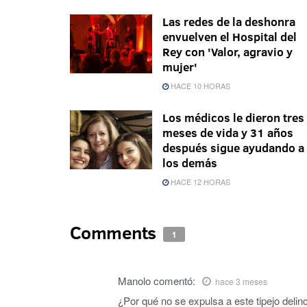
Las redes de la deshonra
envuelven el Hospital del
Rey con 'Valor, agravio y
mujer'
HACE 10 HORAS
Los médicos le dieron tres
meses de vida y 31 años
después sigue ayudando a
los demás
HACE 12 HORAS
Comments
1
Manolo
comentó:
hace 3 meses
¿Por qué no se expulsa a este tipejo delin