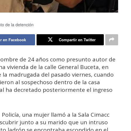
nto de la detención
r en Facebook
Compartir en Twitter
n hombre de 24 años como presunto autor de
na vivienda de la calle General Buceta, en
te la madrugada del pasado viernes, cuando
eron al sospechoso dentro de la casa
ial ha decretado posteriormente el ingreso
 Policía, una mujer llamó a la Sala Cimacc
escubrir junto a su marido que un intruso
unto ladrón se encontraba escondido en el