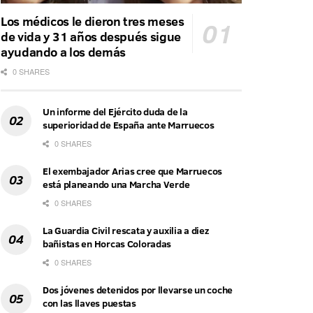
Los médicos le dieron tres meses
de vida y 31 años después sigue
ayudando a los demás
0 SHARES
Un informe del Ejército duda de la
superioridad de España ante Marruecos
0 SHARES
El exembajador Arias cree que Marruecos
está planeando una Marcha Verde
0 SHARES
La Guardia Civil rescata y auxilia a diez
bañistas en Horcas Coloradas
0 SHARES
Dos jóvenes detenidos por llevarse un coche
con las llaves puestas