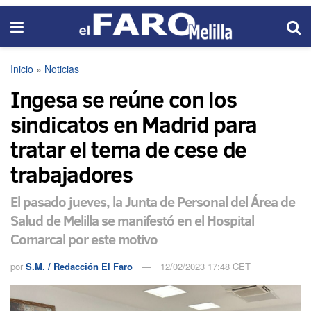
Inicio
»
Noticias
Ingesa se reúne con los
sindicatos en Madrid para
tratar el tema de cese de
trabajadores
El pasado jueves, la Junta de Personal del Área de
Salud de Melilla se manifestó en el Hospital
Comarcal por este motivo
por
S.M. / Redacción El Faro
12/02/2023 17:48 CET