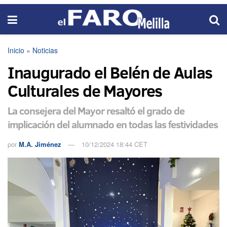
Inicio
»
Noticias
Inaugurado el Belén de Aulas
Culturales de Mayores
La consejera del Mayor resaltó el grado de
implicación del alumnado en todas las festividades
por
M.A. Jiménez
10/12/2024 18:44 CET