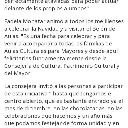
perfectamente
ataviadas
para
poder
actuar
delante
de
los
propios
alumnos".
Fadela Mohatar animó a todos los melillenses
a celebrar la Navidad y a visitar el Belén de
Aulas. "E
s
una
fecha
para
celebrar
y
para
venir
a
acompañar
a
todas
las
familias
de
Aulas
Culturales
para
Mayores
y
desde
aquí
felicitarles
fundamentalmente
desde
la
Consejería
de
Cultura,
Patrimonio
Cultural
y
del
Mayor".
La consejera invitó a las personas a participar
de esta iniciativa
"
hasta
que
tengamos
el
centro
abierto,
que
es
bastante
entrado
ya
el
mes
de
diciembre,
en
las
chocolatadas,
en
las
celebraciones
que
hacemos
y
un
año
más
que
podamos
festejar
de
forma
unidad
y
en