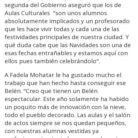
segunda del Gobierno aseguró que los de
Aulas Culturales
"son
unos alumnos
absolutamente
implicados
y
un
profesorado
que
les
hace
vivir
todas
y
cada
una
de
las
festividades
principales
de
nuestra
ciudad.
Y
qué
duda
cabe
que
las
Navidades
son
una
de
esas
fechas
entrañables
y
estamos
aquí
con
ellos
pues
también
celebrándolo".
A Fadela Mohatar le ha gustado mucho el
trabajo que han hecho hasta conseguir ese
Belén. "Creo
que
tienen
un
Belén
espectacular. E
ste
año
solamente
ha
habido
un
poquito
más
de
innovación
con
la
nieve,
todo
el
pueblo
decorado. L
as
aulas
y
el
salón
de
actos
siempre
se
nos
quedan
pequeños,
con
nuestras
alumnas
vestidas
ya