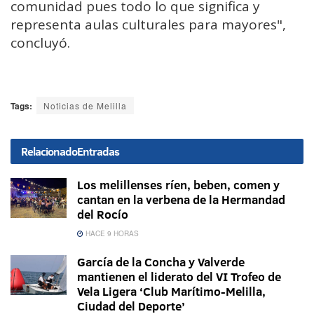
comunidad
pues
todo
lo
que
significa
y
representa
aulas
culturales
para
mayores",
concluyó.
Tags:
Noticias de Melilla
Relacionado
Entradas
Los melillenses ríen, beben, comen y
cantan en la verbena de la Hermandad
del Rocío
HACE 9 HORAS
García de la Concha y Valverde
mantienen el liderato del VI Trofeo de
Vela Ligera ‘Club Marítimo-Melilla,
Ciudad del Deporte’