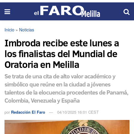
Inicio
»
Noticias
Imbroda recibe este lunes a
los finalistas del Mundial de
Oratoria en Melilla
Se trata de una cita de alto valor académico y
simbólico que reúne en la ciudad a jóvenes
talentos de la elocuencia procedentes de Panamá,
Colombia, Venezuela y España
por
Redacción El Faro
04/10/2025 16:01 CEST