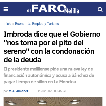
Inicio
»
Economía, Empleo y Turismo
Imbroda dice que el Gobierno
"nos toma por el pito del
sereno" con la condonación
de la deuda
El presidente melillense pide una nueva ley de
financiación autonómica y acusa a Sánchez de
pagar tiempo de sillón en La Moncloa
por
M.A. Jiménez
28/02/2025 09:45 CET